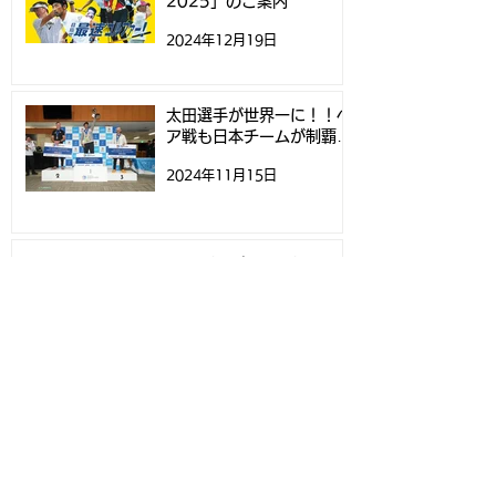
2025」のご案内
2024年12月19日
太田選手が世界一に！！ペ
ア戦も日本チームが制覇！
- スピードゴルフ世界選手
2024年11月15日
権 -
Speedgolf Worlds
Week 2024 初日ティー
タイムについて
2024年11月12日
Speedgolf Worlds
Week 2024練習ラウン
ド予約受付スタートのお知
2024年10月20日
らせ