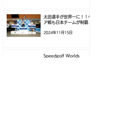
太田選手が世界一に！！ペ
ア戦も日本チームが制覇！
- スピードゴルフ世界選手
2024年11月15日
権 -
Speedgolf Worlds
Week 2024 初日ティー
タイムについて
2024年11月12日
Speedgolf Worlds
Week 2024練習ラウン
ド予約受付スタートのお知
2024年10月20日
らせ
Speedgolf Worlds