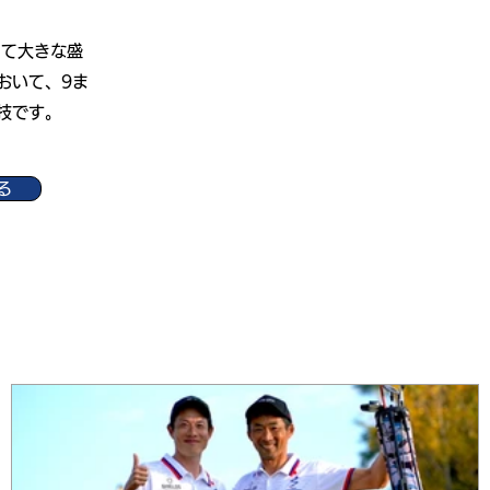
して大きな盛
おいて、9ま
技です。
る