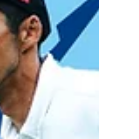
代表枠は計12枠となります。昨年お伝えした当
協会主催のツアーのポイントランキングの上位
者への優先枠に加え、より多くの方にチャンス
がある「先着申し込み枠」を設けます。 1. 日
本代表 枠数（計12枠） ① ツアーポイントラン
キング上位選出：7枠 2025年9月8日の「スピ
ードゴルフ北海道オープン」から2026年8月
29日の「スピードゴルフ茅ヶ崎オープン
(9H)」までのポイントを対象としたランキング
に基づき、以下の通り選出します。 男子カテゴ
リー：2名 シニアカテゴリー：4