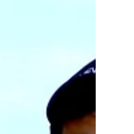
2026」 の開催を決定し、あわせてツアー開幕
戦となる「スピードゴルフ南筑波オープン」 の
参加募集を開始いたしました。 スピードゴルフ
ツアーは、ゴルフのスコアとランニングタイム
を合算した「スピードゴルフスコア（SGS）」
で順位を競う、スピードゴルフ国内公式ツアー
です。2026シーズンも複数大会で構成され、
各大会の成績に応じてポイントが付与される年
間ランキング制を採用。シーズンを通して、最
速かつ最強のスピードゴルファーを決定しま
す。 また、ツアーの各大会は、 2026年11月3
日（月）〜6日（木）の日程でニュージーラン
ド・オークランド近郊ホイットフォード・パー
ク・ゴルフクラブにて開催予定の「スピードゴ
ルフ世界選手権」および「ISGAチームワール
ドカップ」の日本代表選考対象にもなっており
ます。選考方法詳細は こちら 。 ツアー開幕戦
「スピードゴルフ南筑波オープン」 スピードゴ
ルフツアー2026の第1戦として開催される「ス
ピードゴルフ南筑波オープン」 は、南筑波ゴル
フ場