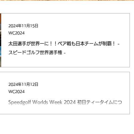
2024年11月15日
WC2024
太田選手が世界一に！！ペア戦も日本チームが制覇！ -
スピードゴルフ世界選手権 -
世界13カ国から全80選手が参加した「Speedgolf
Worlds Week 2024」の「スピードゴルフ世界選手
権」の最終日（2日目）が15日、栃木県さくら市のセブ
ンハンドレッドクラブで行われ、一般カテゴリ太田仁選
2024年11月12日
手が優勝し世界一に輝きました。...
WC2024
Speedgolf Worlds Week 2024 初日ティータイムにつ
いて
Speedgolf Worlds Week 2024のスピードゴルフ世界
選手権とISGAワールドカップの初日スタート時間をお