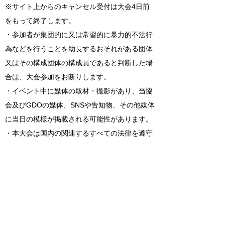
※サイト上からのキャンセル受付は大会4日前
をもって終了します。
・参加者が集団的に又は常習的に暴力的不法行
為などを行うことを助長するおそれがある団体
又はその構成団体の構成員であると判断した場
合は、大会参加をお断りします。
・イベント中に媒体の取材・撮影があり、当協
会及びGDOの媒体、SNSや告知物、その他媒体
に当日の模様が掲載される可能性があります。
・本大会は国内の関連するすべての法律を遵守
し、実施されるものとします。
・主催者は申込規約の他、大会規約に則って開
催します。
・主催者都合によるイベント中止や会場変更な
どにつきましては、キャンセルを受け付ける場
合がございます。