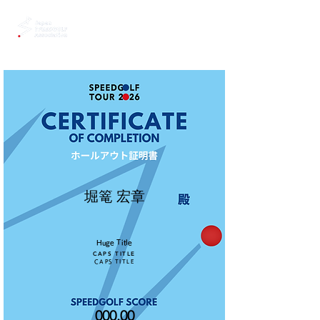
堀篭 宏章
Huge Title
CAPS TITLE
CAPS TITLE
000.00