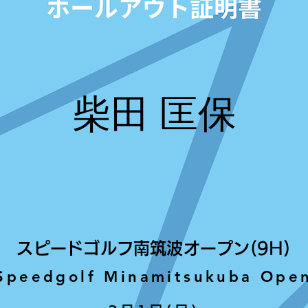
柴田 匡保
スピードゴルフ南筑波オープン(9H)
Speedgolf Minamitsukuba Ope