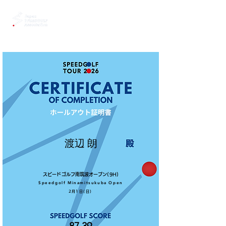
渡辺 朗
スピードゴルフ南筑波オープン(9H)
Speedgolf Minamitsukuba Open
2月1日(日)