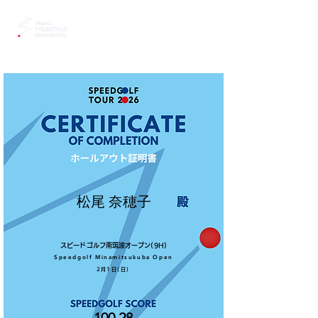
松尾 奈穂子
スピードゴルフ南筑波オープン(9H)
Speedgolf Minamitsukuba Open
2月1日(日)