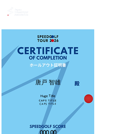
唐戸 智雄
Huge Title
CAPS TITLE
CAPS TITLE
000.00