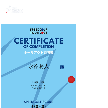
永谷 将人
Huge Title
CAPS TITLE
CAPS TITLE
000.00