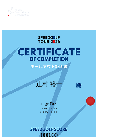
辻村 裕一
Huge Title
CAPS TITLE
CAPS TITLE
000.00