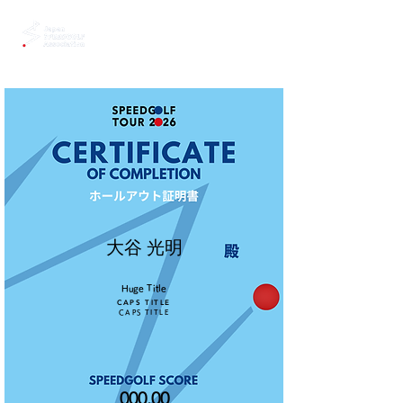
大谷 光明
Huge Title
CAPS TITLE
CAPS TITLE
000.00