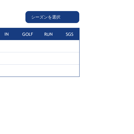
IN
GOLF
RUN
SGS