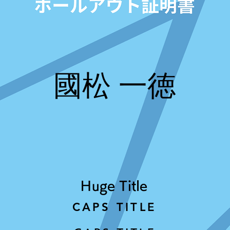
國松 一徳
Huge Title
CAPS TITLE