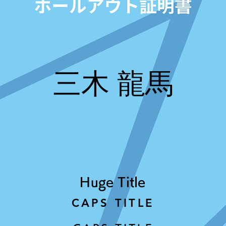
三木 龍馬
Huge Title
CAPS TITLE