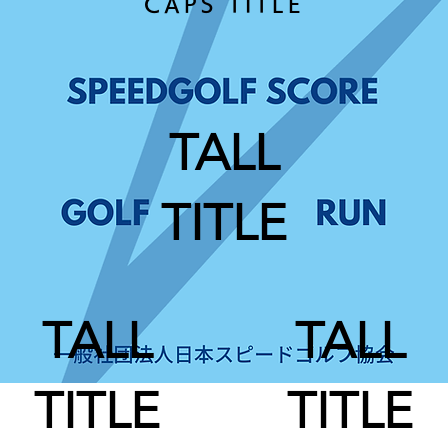
CAPS TITLE
TALL
TITLE
TALL
TALL
TITLE
TITLE