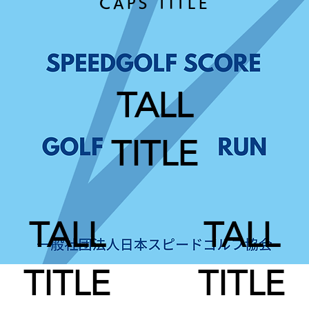
CAPS TITLE
TALL
TITLE
TALL
TALL
TITLE
TITLE