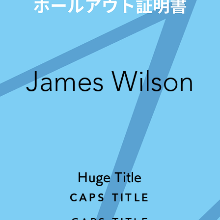
James Wilson
Huge Title
CAPS TITLE