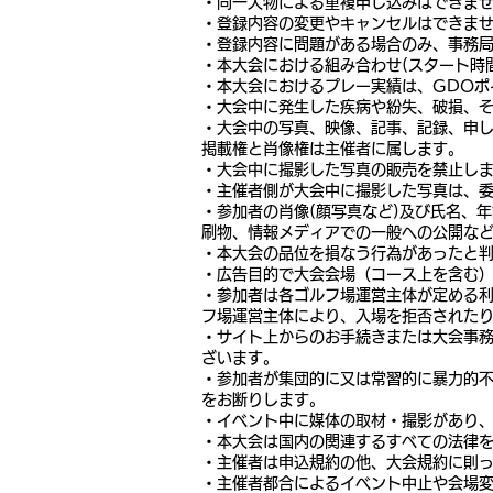
・同一人物による重複申し込みはできま
・登録内容の変更やキャンセルはできま
・登録内容に問題がある場合のみ、事務局
・本大会における組み合わせ(スタート時
・本大会におけるプレー実績は、GDOポ
・大会中に発生した疾病や紛失、破損、
・大会中の写真、映像、記事、記録、申し
掲載権と肖像権は主催者に属します。
・大会中に撮影した写真の販売を禁止し
・主催者側が大会中に撮影した写真は、
・参加者の肖像(顔写真など)及び氏名、
刷物、情報メディアでの一般への公開な
・本大会の品位を損なう行為があったと
・広告目的で大会会場（コース上を含む
・参加者は各ゴルフ場運営主体が定める
フ場運営主体により、入場を拒否された
・サイト上からのお手続きまたは大会事務
ざいます。
・参加者が集団的に又は常習的に暴力的
をお断りします。
・イベント中に媒体の取材・撮影があり、
・本大会は国内の関連するすべての法律
・主催者は申込規約の他、大会規約に則
・主催者都合によるイベント中止や会場