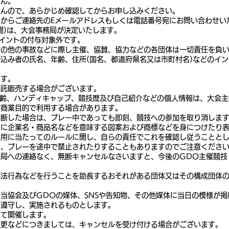
せん。
せんので、あらかじめ確認してからお申し込みください。
からご連絡先のEメールアドレスもしくは電話番号宛にお問い合わせい
間)は、大会事務局が決定いたします。
イントの付与対象外です。
その他の事故などに際し主催、協賛、協力などの各団体は一切責任を負
込み者の氏名、年齢、住所(国名、都道府県名又は市町村名)などのイ
ます。
委託販売する場合がございます。
年齢、ハンディキャップ、競技歴及び自己紹介などの個人情報は、大会
ど商業目的で利用する場合があります。
判断した場合は、プレー中であっても即刻、競技への参加を取り消しま
）に企業名・商品名などを意味する図案および商標などを身につけたり
利用に当たってのルールに関し、自らの責任でこれを確認し従うことと
り、プレーを途中で禁止されたりすることもありますのでご注意くださ
局への連絡なく、無断キャンセルなさいますと、今後のGDO主催競技
不法行為などを行うことを助長するおそれがある団体又はその構成団体
当協会及びGDOの媒体、SNSや告知物、その他媒体に当日の模様が
を遵守し、実施されるものとします。
って開催します。
変更などにつきましては、キャンセルを受け付ける場合がございます。