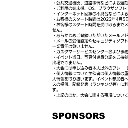
・公共交通機関、道路事情などによる遅
・ご利用の端末機、OS、ブラウザソフト
・インターネット回線の不具合などによ
・お客様のスタート時間は2022年4月
・お客様のスタート時間を受け取るまで
せん。
・あらかじめご登録いただいたメールア
・メールの受信設定やセキュリティソフ
一切責任は負いません。
・カスタマーサービスセンターおよび事
・イベント当日、写真付き身分証をご持
出場できません。
・大会には申し込み者本人以外のプレー
・個人情報について主催者は個人情報の
人情報を取り扱います。イベント参加者
スの提供、記録発表（ランキング等）に
す。
・上記のほか、大会に関する事項につい
SPONSORS