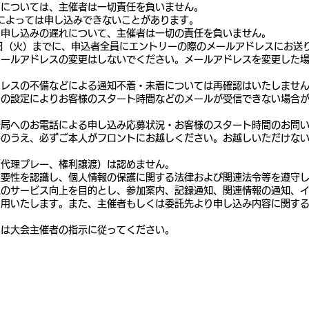
刻については、主催者は一切責任を負いません。
によっては申し込みできないことがあります。
る申し込みの遅れについて、主催者は一切の責任を負いません。
5日（火）までに、申込者全員にエントリーの際のメールアドレスにお送
メールアドレスの変更はしないでください。メールアドレスを変更した
ドレスの不備などによる通知不着・未着については再確認はいたしませ
トの設定によりお客様のスタート時間などのメールが受信できない場合
務局へのお電話による申し込み応募状況・お客様のスタート時間のお問
参のうえ、必ずご本人がフロントにお越しください。お越しいただけな
（代理プレー、権利譲渡）は認めません。
重要性を認識し、個人情報の保護に関する法律および関連法令等を遵守
へのサービス向上を目的とし、参加案内、記録通知、関連情報の通知、
利用いたします。また、主催者もしくは委託先より申し込み内容に関す
ては大会主催者の指示に従ってください。