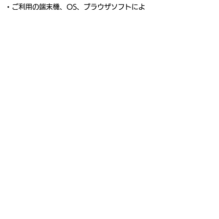
・ご利用の端末機、OS、ブラウザソフトによ
っては申し込みできないことがあります。
・インターネット回線の不具合などによる申し
込みの遅れについて、主催者は一切の責任を負
いません。
・お客様のスタート時間は2022年11月2日
（木）までに、申込者全員にエントリーの際の
メールアドレスにお送りします。
・お客様のスタート時間を受け取るまでメール
アドレスの変更はしないでください。メールア
ドレスを変更した場合、お客様のスタート時間
の確認はできません。
・あらかじめご登録いただいたメールアドレス
の不備などによる通知不着・未着については再
確認はいたしませんので、ご了承ください。
・メールの受信設定やセキュリティソフトの設