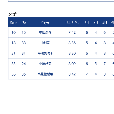
​女子
Rank
No
Player
TEE TIME
1H
2H
3H
4
10
15
中山奈々
7:42
6
4
6
18
33
中村咲
8:36
5
4
8
31
31
平沼美咲子
8:30
6
4
8
35
24
小原碧美
8:09
6
5
7
36
35
高見絵梨菜
8:42
7
4
8