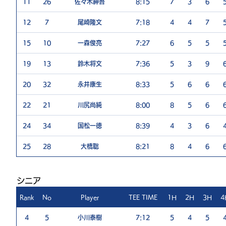
11
26
佐々木紳吾
8:15
7
3
6
12
7
尾崎隆文
7:18
4
4
7
15
10
一森俊亮
7:27
6
5
5
19
13
鈴木将文
7:36
5
3
9
20
32
永井康生
8:33
5
6
6
22
21
川尻尚純
8:00
8
5
6
24
34
国松一徳
8:39
4
3
6
25
28
大橋聡
8:21
8
4
6
​シニア
Rank
No
Player
TEE TIME
1H
2H
3H
4
4
5
小川泰樹
7:12
5
4
5