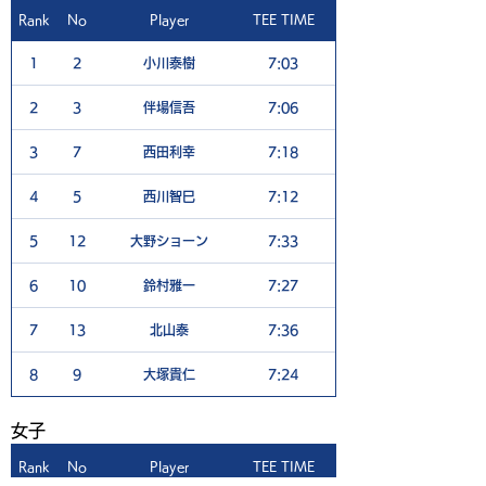
Rank
No
Player
TEE TIME
1H
1
2
小川泰樹
7:03
5
2
3
伴場信吾
7:06
6
3
7
西田利幸
7:18
4
4
5
西川智巳
7:12
6
5
12
大野ショーン
7:33
5
6
10
鈴村雅一
7:27
6
7
13
北山泰
7:36
6
8
9
大塚貴仁
7:24
8
​女子
Rank
No
Player
TEE TIME
1H