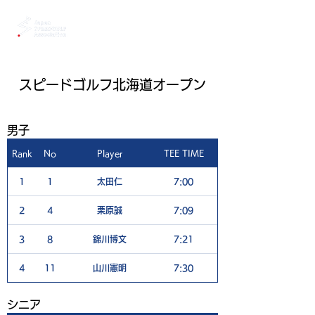
スピードゴルフ北海道オープン
男子
Rank
No
Player
TEE TIME
1H
1
1
太田仁
7:00
5
2
4
栗原誠
7:09
4
3
8
錦川博文
7:21
4
4
11
山川憲明
7:30
11
​シニア