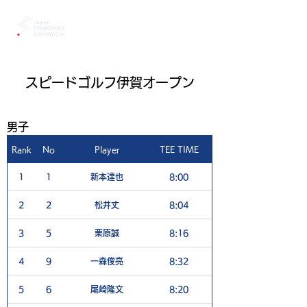
スピードゴルフ伊賀オープン
男子
Rank
No
Player
TEE TIME
1H
1
1
新本達也
8:00
3
2
2
松井丈
8:04
5
3
5
栗原誠
8:16
6
4
9
一森俊亮
8:32
4
5
6
尾崎隆文
8:20
5