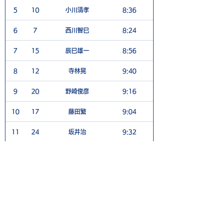
5
10
小川清孝
8:36
5
6
7
西川智巳
8:24
6
7
15
辰巳雄一
8:56
5
8
12
寺林晃
9:40
5
9
20
野崎俊彦
9:16
5
10
17
藤田繁
9:04
8
11
24
坂井治
9:32
5
12
13
植野秀樹
8:48
6
​女子
Rank
No
Player
TEE TIME
1H
1
11
中山奈々
8:40
6