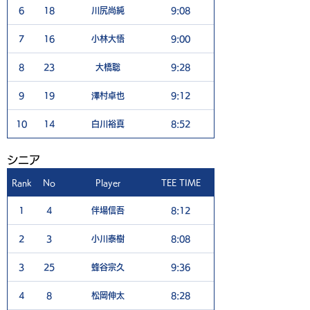
6
18
川尻尚純
9:08
5
7
16
小林大悟
9:00
6
8
23
大橋聡
9:28
5
9
19
澤村卓也
9:12
5
10
14
白川裕真
8:52
6
​シニア
Rank
No
Player
TEE TIME
1H
1
4
伴場信吾
8:12
5
2
3
小川泰樹
8:08
5
3
25
蜂谷宗久
9:36
4
4
8
松岡伸太
8:28
4