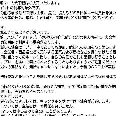
間)は、大会事務局が決定いたします。
イントの付与対象外です。
その他の事故などに際し主催、協賛、協力などの各団体は一切責任を負
込み者の氏名、年齢、住所(国名、都道府県名又は市町村名)などのイ
ます。
委託販売する場合がございます。
年齢、ハンディキャップ、競技歴及び自己紹介などの個人情報は、大会
ど商業目的で利用する場合があります。
判断した場合は、プレー中であっても即刻、競技への参加を取り消しま
）に企業名・商品名などを意味する図案および商標などを身につけたり
利用に当たってのルールに関し、自らの責任でこれを確認し従うことと
り、プレーを途中で禁止されたりすることもありますのでご注意くださ
局への連絡なく、無断キャンセルなさいますと、今後のGDO主催競技
不法行為などを行うことを助長するおそれがある団体又はその構成団体
当協会及びGDOの媒体、SNSや告知物、その他媒体に当日の模様が
を遵守し、実施されるものとします。
って開催します。
変更などにつきましては、キャンセルを受け付ける場合がございます。
刻については、主催者は一切責任を負いません。
によっては申し込みできないことがあります。