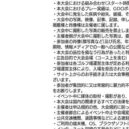
・本大会における組み合わせ(スタート時
・本大会におけるプレー実績は、GDOポ
・大会中に発生した疾病や紛失、破損、
・大会中の写真、映像、記事、記録、申し
掲載権と肖像権は主催者に属します。
・大会中に撮影した写真の販売を禁止し
・主催者側が大会中に撮影した写真は、
・参加者の肖像(顔写真など)及び氏名、
刷物、情報メディアでの一般への公開な
・本大会の品位を損なう行為があったと
・広告目的で大会会場（コース上を含む
・参加者は各ゴルフ場運営主体が定める
フ場運営主体により、入場を拒否された
・サイト上からのお手続きまたは大会事務
ざいます。
・参加者が集団的に又は常習的に暴力的
をお断りします。
・イベント中に媒体の取材・撮影があり、
・本大会は国内の関連するすべての法律
・主催者は申込規約の他、大会規約に則
・主催者都合によるイベント中止や会場
・公共交通機関、道路事情などによる遅
・ご利用の端末機、OS、ブラウザソフト