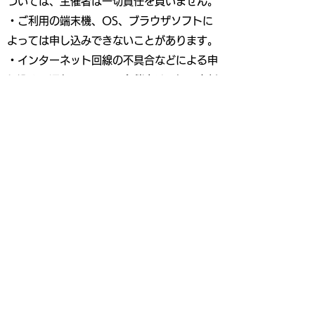
ついては、主催者は一切責任を負いません。
・ご利用の端末機、OS、ブラウザソフトに
よっては申し込みできないことがあります。
・インターネット回線の不具合などによる申
し込みの遅れについて、主催者は一切の責任
を負いません。
・お客様のスタート時間は2023年12月5日
（火）までに、申込者全員にエントリーの際
のメールアドレスにお送りします。
・お客様のスタート時間を受け取るまでメー
ルアドレスの変更はしないでください。メー
ルアドレスを変更した場合、お客様のスター
ト時間の確認はできません。
・あらかじめご登録いただいたメールアドレ
スの不備などによる通知不着・未着について
は再確認はいたしませんので、ご了承くださ