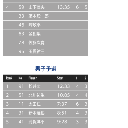
4
59
山下麗央
13:35
6
5
33
藤本毅一郎
46
岬攻平
63
金相集
78
佐藤次寛
95
玉貫祐三
男子予選
Rank
No
Player
Start
1
2
1
91
松井丈
12:33
4
3
2
51
北川祐生
10:05
4
4
3
11
太田仁
7:37
6
3
4
31
新本達也
8:51
4
3
5
41
芳賀洋平
9:28
3
3