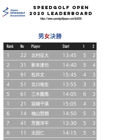
SpEEDGOLF OPEN
2020 LEADERBOARD
https://www.speedgolfjapan.com/lb2020
男
女
決勝
Rank
No
Player
Start
1
2
1
22
北村征大
13:45
5
2
2
31
新本達也
14:40
5
4
3
91
松井丈
15:45
4
3
4
51
北川祐生
13:55
3
3
5
61
三木龍馬
14:05
6
3
1
21
宮崎千瑛
15:05
4
3
6
14
袖山哲朗
14:50
5
3
7
41
芳賀洋平
13:30
5
3
8
11
太田仁
14:15
5
5