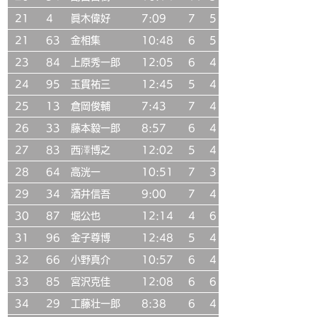
21
4
眞木偉好
7:09
7
5
21
63
金相集
10:48
6
5
23
84
上原秀一郎
12:05
6
4
24
95
玉貫祐三
12:45
5
4
25
13
倉岡俊輔
7:43
7
4
26
33
藤本毅一郎
8:57
6
4
27
83
西澤博之
12:02
5
4
28
64
高洸一
10:51
7
3
29
34
酒井信吾
9:00
7
4
30
87
堀公也
12:14
4
6
31
96
金子尊博
12:48
5
4
32
66
小野真介
10:57
6
4
33
85
宮沢克佳
12:08
6
6
34
29
工藤壮一郎
8:38
6
4