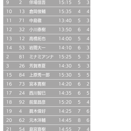
9
2
伴場信吾
15:15
5
3
10
13
倉岡俊輔
15:35
4
4
11
71
中島徹
13:40
5
3
12
32
小川泰樹
13:50
6
4
13
12
高橋拓也
14:00
5
4
14
53
岩間大一
14:10
6
3
2
81
ミナミアンナ
15:25
5
3
3
26
芳賀恵夏
14:30
5
3
15
84
上原秀一郎
15:30
5
5
16
73
宮本寛樹
14:20
6
2
17
24
西川智巳
14:35
6
5
18
92
前葉昌彦
15:20
5
4
19
4
眞木偉好
14:25
7
6
20
62
元木洋輔
14:45
8
6
21
54
島宮喜樹
14:55
7
4