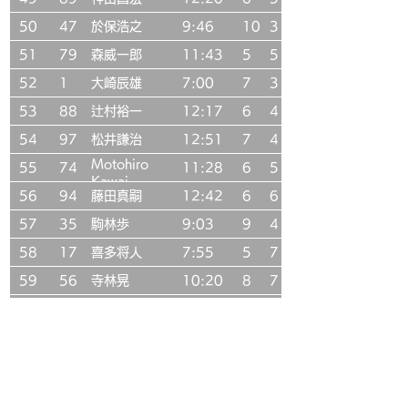
50
47
於保浩之
9:46
10
3
51
79
森威一郎
11:43
5
5
52
1
大崎辰雄
7:00
7
3
53
88
辻村裕一
12:17
6
4
54
97
松井謙治
12:51
7
4
Motohiro
55
74
11:28
6
5
Kawai
56
94
藤田真嗣
12:42
6
6
57
35
駒林歩
9:03
9
4
58
17
喜多将人
7:55
5
7
59
56
寺林晃
10:20
8
7
60
8
神定智彦
7:21
10
5
61
42
斉藤正人
9:31
5
4
62
20
小泉武志
8:04
6
5
63
10
田添優
7:27
6
3