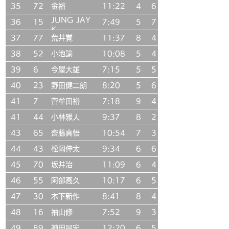
35
72
金裕
11:22
4
6
JUNG JAY
36
15
7:49
5
7
K
37
77
荒井覚
11:37
8
4
38
52
小池諭
10:08
5
4
39
6
今屋大雄
7:15
5
5
40
23
野田健二朗
8:20
5
6
41
7
菅牟田裕
7:18
9
4
41
44
小林雅人
9:37
8
2
43
65
齊藤真悟
10:54
7
3
44
43
松岡伸太
9:34
6
6
45
70
坂井治
11:09
6
4
46
55
阿部高久
10:17
6
5
47
30
木下新作
8:41
8
4
48
16
袖山修
7:52
9
3
49
89
神田昌宏
12:20
6
5