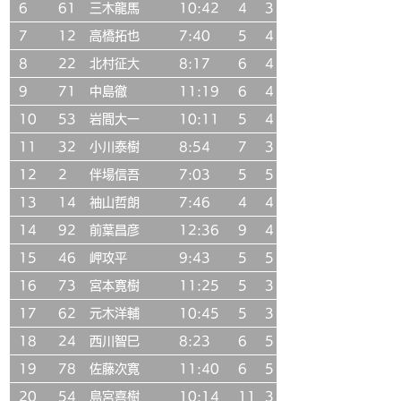
6
61
三木龍馬
10:42
4
3
7
12
高橋拓也
7:40
5
4
8
22
北村征大
8:17
6
4
9
71
中島徹
11:19
6
4
10
53
岩間大一
10:11
5
4
11
32
小川泰樹
8:54
7
3
12
2
伴場信吾
7:03
5
5
13
14
袖山哲朗
7:46
4
4
14
92
前葉昌彦
12:36
9
4
15
46
岬攻平
9:43
5
5
16
73
宮本寛樹
11:25
5
3
17
62
元木洋輔
10:45
5
3
18
24
西川智巳
8:23
6
5
19
78
佐藤次寛
11:40
6
5
20
54
島宮喜樹
10:14
11
3