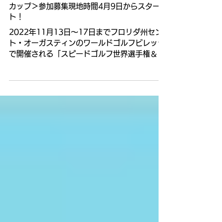
カップ＞参加募集現地時間4月9日からスター
ト！
2022年11月13日〜17日までフロリダ州セン
ト・オーガスティンのワールドゴルフビレッジ
で開催される「スピードゴルフ世界選手権＆チ
ームワールドカップ」の参加募集が現地時間4
月9日からスタートします。 本大会において
は、国際スピードゴルフ連盟（ISGA）より当
協会を含めた各...