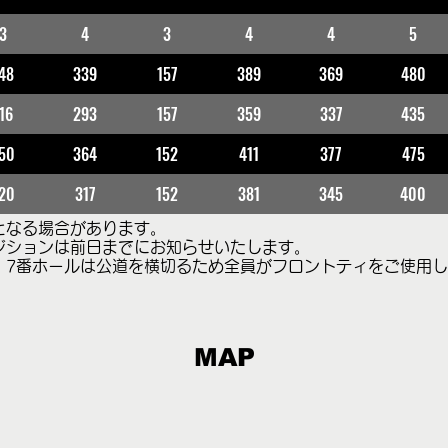
3
4
3
4
4
5
48
339
157
389
369
480
16
293
157
359
337
435
50
364
152
411
377
475
20
317
152
381
345
400
となる場合があります。
ジションは前日までにお知らせいたします。
、7番ホールは公道を横切るため全員がフロントティをご使用
MAP