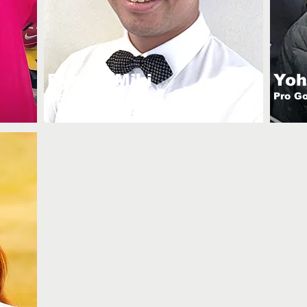
Ryoma Miki
Yoh
Pro Golfer
Pro Go