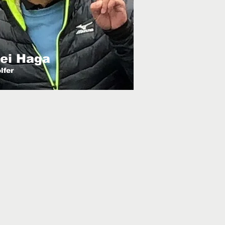
ei Haga
lfer