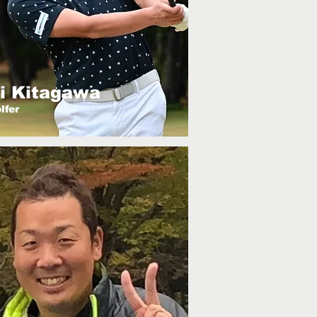
i Kitagawa
lfer