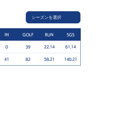
IN
GOLF
RUN
SGS
0
39
22.14
61.14
41
82
58.21
140.21