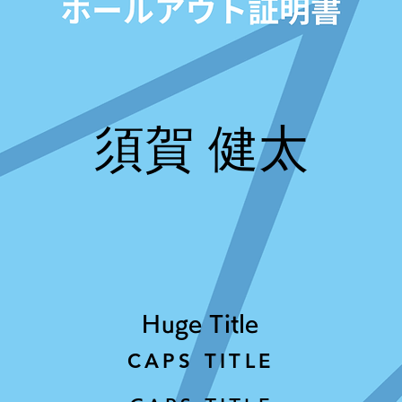
須賀 健太
Huge Title
CAPS TITLE