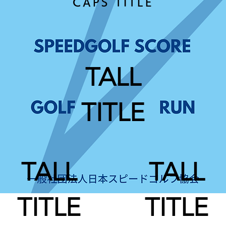
CAPS TITLE
TALL
TITLE
TALL
TALL
TITLE
TITLE