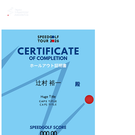
辻村 裕一
Huge Title
CAPS TITLE
CAPS TITLE
000.00