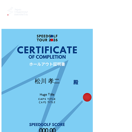
松川 孝二
Huge Title
CAPS TITLE
CAPS TITLE
000.00