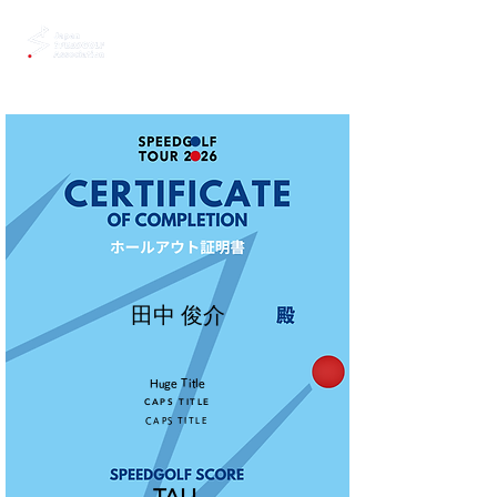
田中 俊介
Huge Title
CAPS TITLE
CAPS TITLE