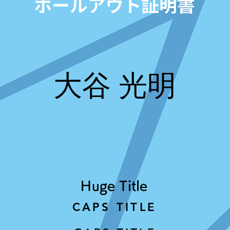
大谷 光明
Huge Title
CAPS TITLE