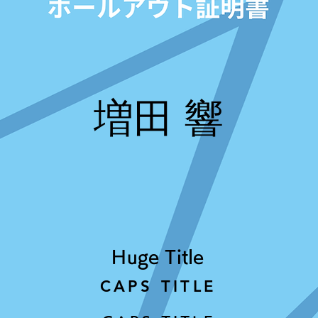
増田 響
Huge Title
CAPS TITLE