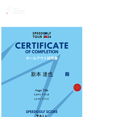
新本 達也
Huge Title
CAPS TITLE
CAPS TITLE