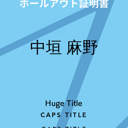
中垣 麻野
Huge Title
CAPS TITLE