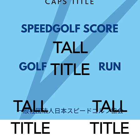
CAPS TITLE
TALL
TITLE
TALL
TALL
TITLE
TITLE