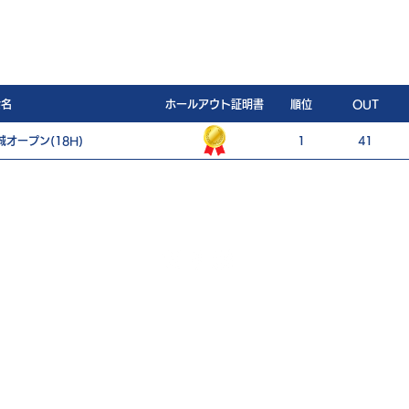
会名
ホールアウト証明書
順位
OUT
オープン(18H)
1
41
ご利用案内
個人情報保護ポリシー
特定商取引法に基づく表記
一般社団法人日本スピードゴルフ協会