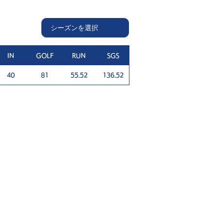
IN
GOLF
RUN
SGS
40
81
55.52
136.52