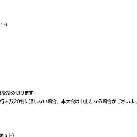
４７６
募を締め切ります。
小遂行人数20名に達しない場合、本大会は中止となる場合がござい
歳以上）