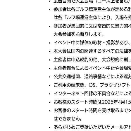
広告目的で大会会場（コース上を含む
参加者は各ゴルフ場運営主体が定める
は各ゴルフ場運営主体により、入場を
参加者が集団的に又は常習的に暴力的
大会参加をお断りします。
イベント中に媒体の取材・撮影があり、
本大会は国内の関連するすべての法律
主催者は申込規約の他、大会規約に則
主催者都合によるイベント中止や会場
公共交通機関、道路事情などによる遅
ご利用の端末機、OS、ブラウザソフ
インターネット回線の不具合などによ
お客様のスタート時間は2025年4月
お客様のスタート時間を受け取るまで
はできません。
あらかじめご登録いただいたメールア