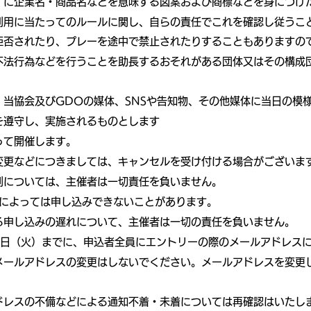
）に企業名・商品名などを意味する図案および商標などを身につけ
利用に当たってのルールに関し、自らの責任でこれを確認し従うこ
拒否されたり、プレーを途中で禁止されたりすることもありますの
不法行為などを行うことを助長するおそれがある団体又はその構成
当協会及びGDOの媒体、SNSや告知物、その他媒体に当日の模
を遵守し、実施されるものとします
って開催します。
変更などにつきましては、キャンセルを受け付ける場合がございま
刻については、主催者は一切責任を負いません。
トによっては申し込みできないことがあります。
る申し込みの遅れについて、主催者は一切の責任を負いません。
15日（火）までに、申込者全員にエントリーの際のメールアドレス
メールアドレスの変更はしないでください。メールアドレスを変更
ドレスの不備などによる通知不着・未着については再確認はいたし