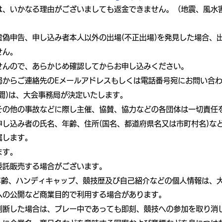
は、いかなる理由がございましても返金できません。（地震、風水
偽申告、申し込み者本人以外の出場(不正出場)を発見した場合、
せん。
せんので、あらかじめ確認してからお申し込みください。
局からご連絡先のEメールアドレスもしくは電話番号宛にお問い合
間)は、大会事務局が決定いたします。
その他の事故などに際し主催、協賛、協力などの各団体は一切責任
申し込み者の氏名、年齢、住所(国名、都道府県名又は市町村名)な
属します。
ます。
委託販売する場合がございます。
、年齢、ハンディキャップ、競技歴及び自己紹介などの個人情報は、
への公開など商業目的で利用する場合があります。
判断した場合は、プレー中であっても即刻、競技への参加を取り消