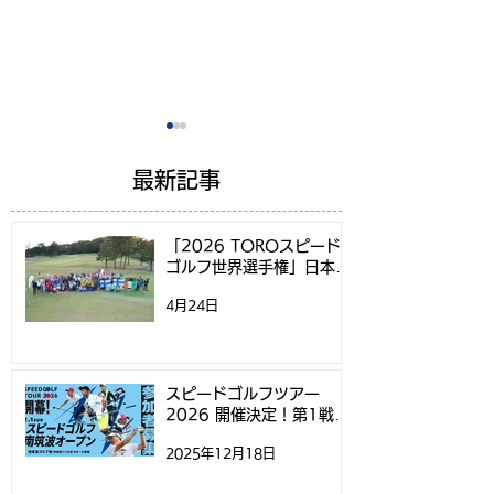
最新記事
「2026 TOROスピード
ゴルフ世界選手権」日本代
表選考方法決定のお知らせ
4月24日
スピードゴルフの指南書
テレビ愛知で「
発売！スピードゴルフ参
イサイドクラシッ
加者が実体験を元に執筆
ピードゴルフ」
スピードゴルフツアー
2026 開催決定！第1戦
げられました
「スピードゴルフ南筑波オ
2025年12月18日
ープン」参加募集開始のお
知らせ