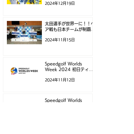
2024年12月19日
太田選手が世界一に！！ペ
ア戦も日本チームが制覇！
- スピードゴルフ世界選手
2024年11月15日
権 -
Speedgolf Worlds
Week 2024 初日ティー
タイムについて
2024年11月12日
Speedgolf Worlds
Week 2024練習ラウン
ド予約受付スタートのお知
2024年10月20日
らせ