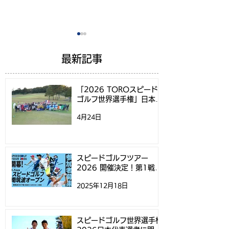
最新記事
「2026 TOROスピード
ゴルフ世界選手権」日本代
表選考方法決定のお知らせ
4月24日
【結果】松井丈選手が5連
PINGのSIGM
覇！中山三奈プロは女子
を試打するとス
の部を制す〜スピードゴ
ッグが当たる！
スピードゴルフツアー
2026 開催決定！第1戦
ルフオープン2018
「スピードゴルフ南筑波オ
2025年12月18日
ープン」参加募集開始のお
知らせ
スピードゴルフ世界選手権