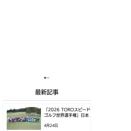
最新記事
「2026 TOROスピード
ゴルフ世界選手権」日本代
表選考方法決定のお知らせ
4月24日
PINGのSIGMA2パター
オープン当日は