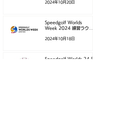
2024年10月20日
らせ
Speedgolf Worlds
Week 2024 練習ラウン
ドについて
2024年10月18日
Speedgolf Worlds 24 日
本選手専用ウェアのご案内
2024年10月4日
アーカイブ
2026年4月
（1）
1件の記事
2025年12月
（1）
1件の記事
2025年8月
（1）
1件の記事
2025年7月
（1）
1件の記事