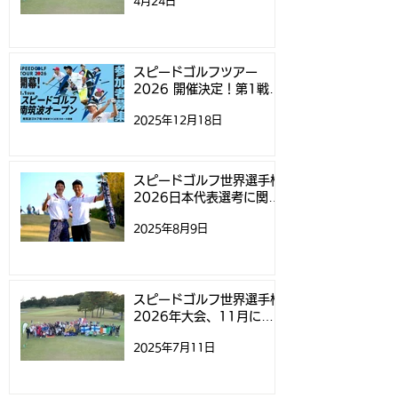
4月24日
スピードゴルフの指南書
テレビ愛知で「
発売！スピードゴルフ参
イサイドクラシッ
加者が実体験を元に執筆
ピードゴルフ」
スピードゴルフツアー
2026 開催決定！第1戦
げられました
「スピードゴルフ南筑波オ
2025年12月18日
ープン」参加募集開始のお
知らせ
スピードゴルフ世界選手権
2026日本代表選考に関す
るお知らせ
2025年8月9日
スピードゴルフ世界選手権
2026年大会、11月にニ
ュージーランドで開催
2025年7月11日