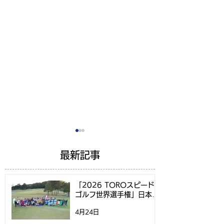
最新記事
「2026 TOROスピード
ゴルフ世界選手権」日本代
表選考方法決定のお知らせ
4月24日
スピードゴルフの指南書
テレビ愛知で「