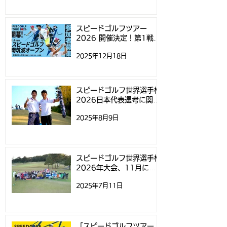
発売！スピードゴルフ参
イサイドクラシッ
加者が実体験を元に執筆
ピードゴルフ」
スピードゴルフツアー
2026 開催決定！第1戦
げられました
「スピードゴルフ南筑波オ
2025年12月18日
ープン」参加募集開始のお
知らせ
スピードゴルフ世界選手権
2026日本代表選考に関す
るお知らせ
2025年8月9日
スピードゴルフ世界選手権
2026年大会、11月にニ
ュージーランドで開催
2025年7月11日
「スピードゴルフツアー