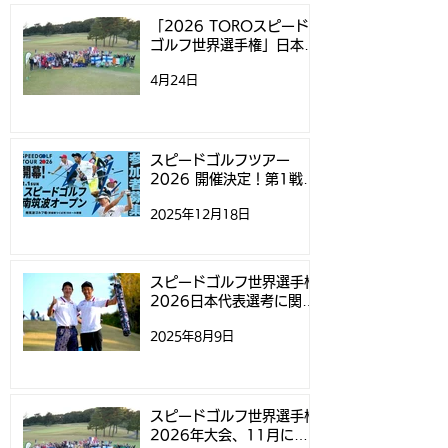
「2026 TOROスピード
ゴルフ世界選手権」日本代
表選考方法決定のお知らせ
4月24日
スピードゴルフ世界選手
テレビ愛知で「
権2024の日本開催決定！
イサイドクラシッ
ピードゴルフ」
スピードゴルフツアー
2026 開催決定！第1戦
げられました
「スピードゴルフ南筑波オ
2025年12月18日
ープン」参加募集開始のお
知らせ
スピードゴルフ世界選手権
2026日本代表選考に関す
るお知らせ
2025年8月9日
スピードゴルフ世界選手権
2026年大会、11月にニ