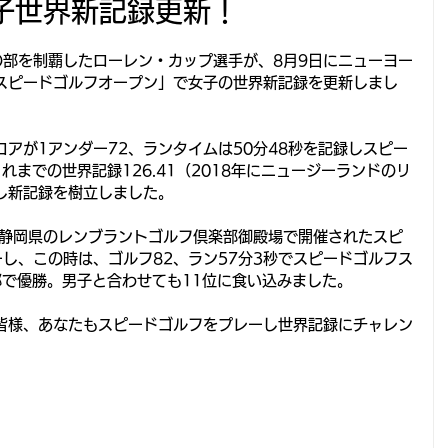
子世界新記録更新！
の部を制覇したローレン・カップ選手が、8月9日にニューヨー
スピードゴルフオープン」で女子の世界新記録を更新しまし
アが1アンダー72、ランタイムは50分48秒を記録しスピー
これまでの世界記録126.41（2018年にニュージーランドのリ
し新記録を樹立しました。
日に静岡県のレンブラントゴルフ倶楽部御殿場で開催されたスピ
ーし、この時は、ゴルフ82、ラン57分3秒でスピードゴルフス
の部で優勝。男子と合わせても11位に食い込みました。
皆様、あなたもスピードゴルフをプレーし世界記録にチャレン