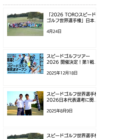
「2026 TOROスピード
ゴルフ世界選手権」日本代
表選考方法決定のお知らせ
4月24日
スピードゴルフ世界選手
テレビ愛知で「
権2024の日本開催決定！
イサイドクラシッ
ピードゴルフ」
スピードゴルフツアー
2026 開催決定！第1戦
げられました
「スピードゴルフ南筑波オ
2025年12月18日
ープン」参加募集開始のお
知らせ
スピードゴルフ世界選手権
2026日本代表選考に関す
るお知らせ
2025年8月9日
スピードゴルフ世界選手権