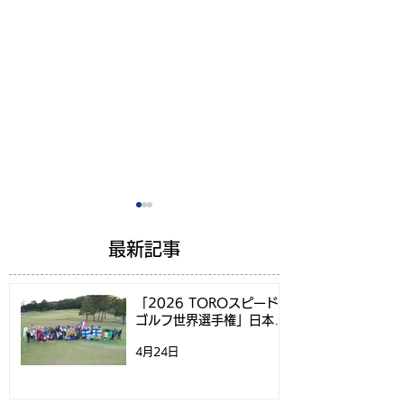
最新記事
「2026 TOROスピード
ゴルフ世界選手権」日本代
表選考方法決定のお知らせ
4月24日
スピードゴルフツアー
スピードゴルフ
2026 開催決定！第1戦
権2026日本代