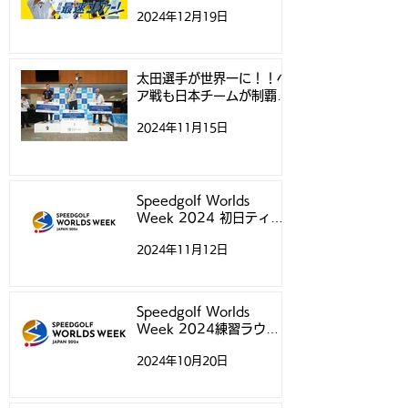
2024年12月19日
太田選手が世界一に！！ペ
ア戦も日本チームが制覇！
- スピードゴルフ世界選手
2024年11月15日
権 -
Speedgolf Worlds
Week 2024 初日ティー
タイムについて
2024年11月12日
Speedgolf Worlds
Week 2024練習ラウン
ド予約受付スタートのお知
2024年10月20日
らせ