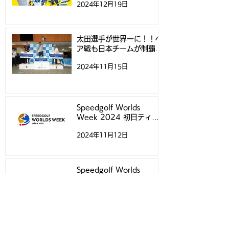
2024年12月19日
太田選手が世界一に！！ペ
ア戦も日本チームが制覇！
- スピードゴルフ世界選手
2024年11月15日
権 -
Speedgolf Worlds
Week 2024 初日ティー
タイムについて
2024年11月12日
Speedgolf Worlds
Week 2024練習ラウン
ド予約受付スタートのお知
2024年10月20日
らせ