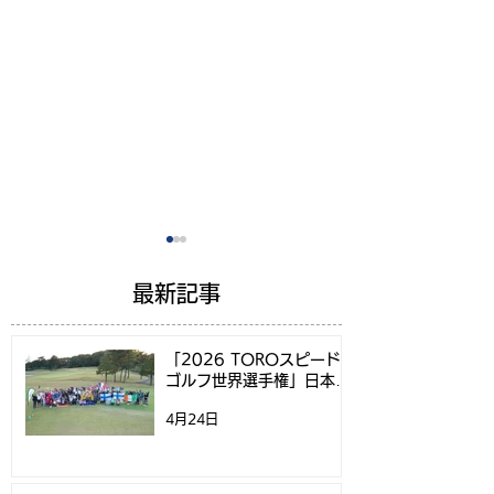
最新記事
「2026 TOROスピード
ゴルフ世界選手権」日本代
表選考方法決定のお知らせ
4月24日
Speedgolf Worlds
Speedgolf Wor
Week 2024 初日ティー
Week 2024